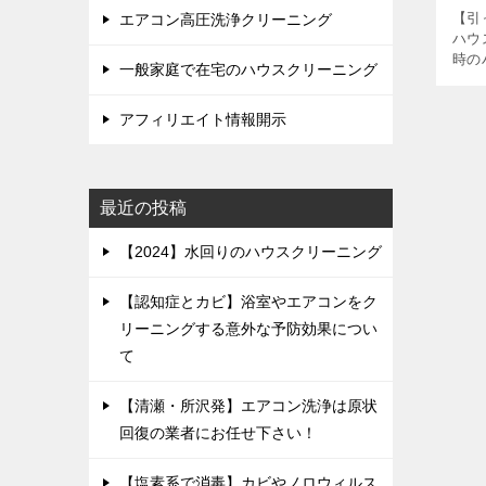
【引
エアコン高圧洗浄クリーニング
ハウ
時の
一般家庭で在宅のハウスクリーニング
を濁
退去
アフィリエイト情報開示
キリ
[…]
最近の投稿
【2024】水回りのハウスクリーニング
【認知症とカビ】浴室やエアコンをク
リーニングする意外な予防効果につい
て
【清瀬・所沢発】エアコン洗浄は原状
回復の業者にお任せ下さい！
【塩素系で消毒】カビやノロウィルス