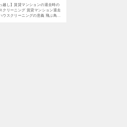
っ越し】賃貸マンションの退去時の
スクリーニング 賃貸マンション退去
ハウスクリーニングの意義 飛ぶ鳥跡
さずといいますが、賃貸のお部屋を
するときには、入居前の状態でスッ
と出ていきたいものです。トラブル